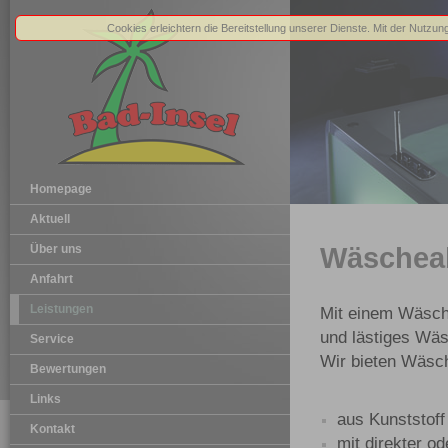
Cookies erleichtern die Bereitstellung unserer Dienste. Mit der Nutzu
Homepage
Aktuell
Über uns
Wäschea
Anfahrt
Leistungen
Mit einem Wäsch
und lästiges Wä
Service
Wir bieten Wäsc
Bewertungen
Links
aus Kunststoff
Kontakt
mit direkter od