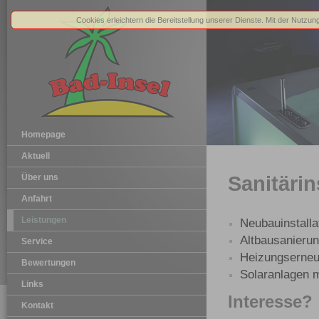
Cookies erleichtern die Bereitstellung unserer Dienste. Mit der Nutzu
Homepage
Aktuell
Über uns
Sanitäri
Anfahrt
Leistungen
Neubauinstalla
Altbausanieru
Service
Heizungserne
Bewertungen
Solaranlagen 
Links
Interesse?
Kontakt